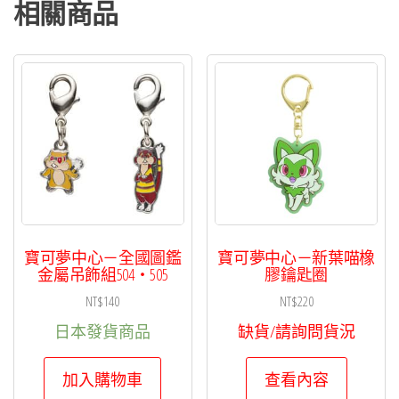
飾
相關商品
組
527・
528
數
量
寶可夢中心－全國圖鑑
寶可夢中心－新葉喵橡
金屬吊飾組504・505
膠鑰匙圈
NT$
140
NT$
220
日本發貨商品
缺貨/請詢問貨況
加入購物車
查看內容