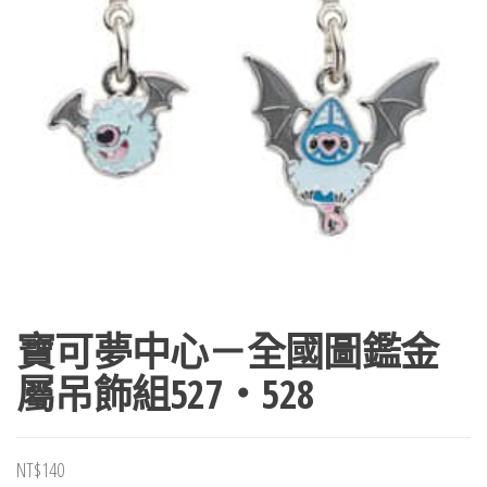
寶可夢中心－全國圖鑑金
屬吊飾組527・528
NT$
140