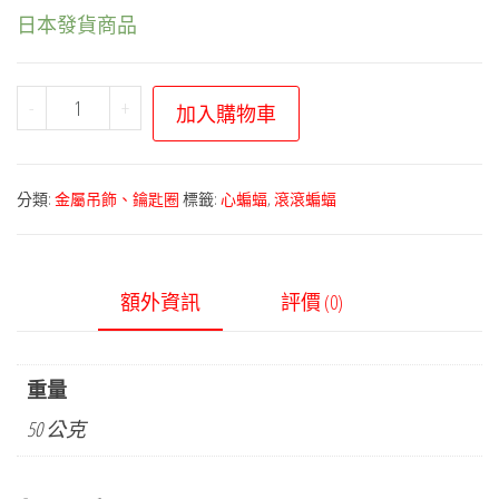
日本發貨商品
寶
-
+
加入購物車
可
夢
中
分類:
金屬吊飾、鑰匙圈
標籤:
心蝙蝠
,
滾滾蝙蝠
心
－
全
額外資訊
評價 (0)
國
圖
鑑
重量
金
50 公克
屬
吊