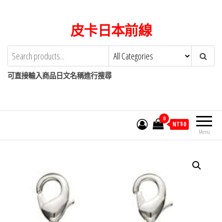
Skip
to
皮卡日本前線
the
content
可直接輸入商品日文名稱進行搜尋
0
NT$
0
Menu