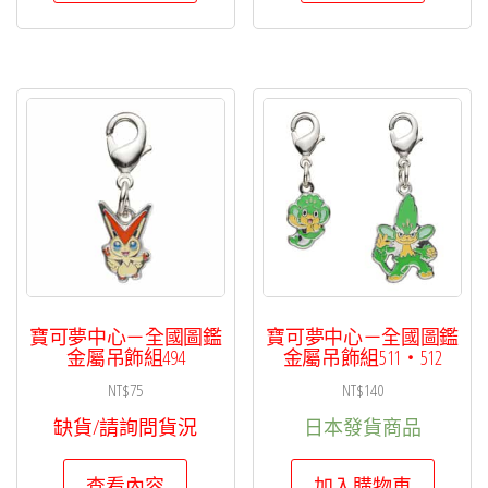
寶可夢中心－全國圖鑑
寶可夢中心－全國圖鑑
金屬吊飾組494
金屬吊飾組511・512
NT$
75
NT$
140
缺貨/請詢問貨況
日本發貨商品
查看內容
加入購物車