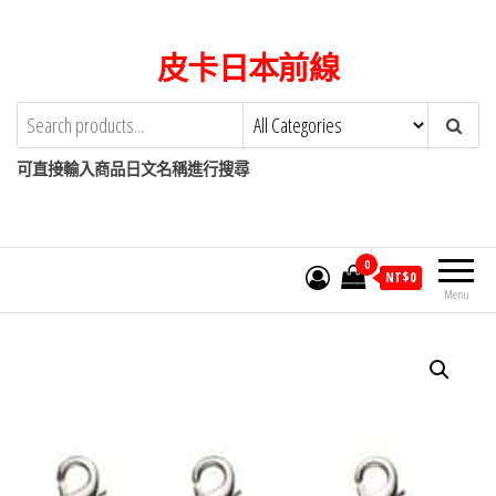
Skip
to
皮卡日本前線
the
content
可直接輸入商品日文名稱進行搜尋
0
NT$
0
Menu