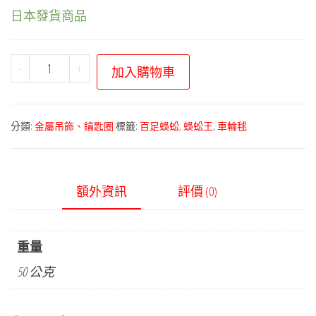
日本發貨商品
寶
-
+
加入購物車
可
夢
中
分類:
金屬吊飾、鑰匙圈
標籤:
百足蜈蚣
,
蜈蚣王
,
車輪毬
心
－
全
額外資訊
評價 (0)
國
圖
鑑
重量
金
50 公克
屬
吊