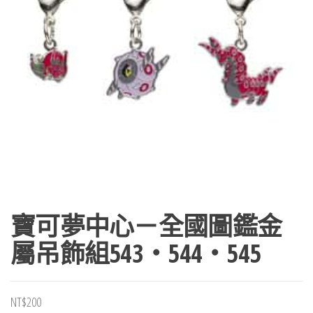
寶可夢中心－全國圖鑑金
屬吊飾組543・544・545
NT$
200