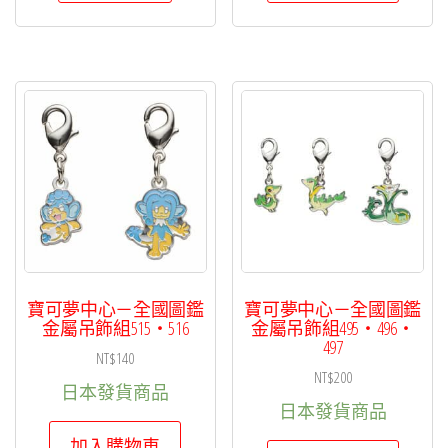
寶可夢中心－全國圖鑑
寶可夢中心－全國圖鑑
金屬吊飾組515・516
金屬吊飾組495・496・
497
NT$
140
NT$
200
日本發貨商品
日本發貨商品
加入購物車