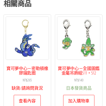
飾
相關商品
組
543・
544・
545
數
量
寶可夢中心－密勒頓橡
寶可夢中心－全國圖鑑
膠鑰匙圈
金屬吊飾組511・512
NT$
265
NT$
140
缺貨/請詢問貨況
日本發貨商品
查看內容
加入購物車