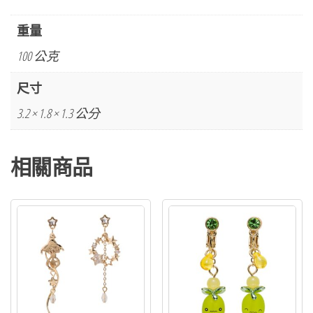
戒
指
重量
48
100 公克
單
卵
尺寸
細
3.2 × 1.8 × 1.3 公分
胞
球
相關商品
數
量