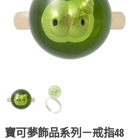
寶可夢飾品系列－戒指48