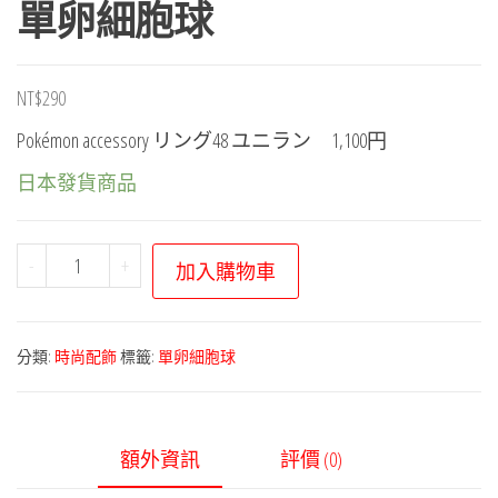
單卵細胞球
NT$
290
Pokémon accessory リング48 ユニラン 1,100円
日本發貨商品
寶
-
+
加入購物車
可
夢
飾
分類:
時尚配飾
標籤:
單卵細胞球
品
系
列
額外資訊
評價 (0)
－