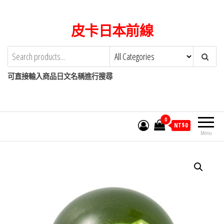
Skip
to
皮卡日本前線
the
content
可直接輸入商品日文名稱進行搜尋
0
NT$
0
Menu