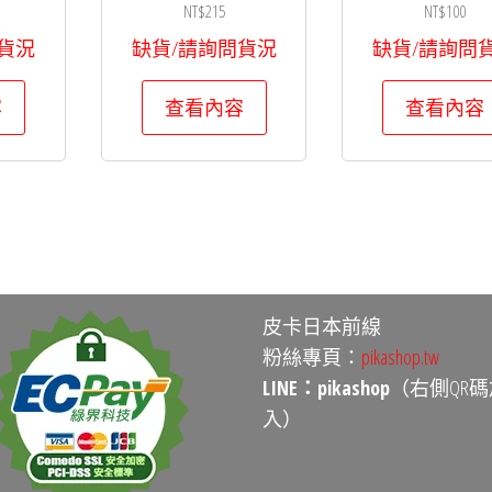
NT$
215
NT$
100
貨況
缺貨/請詢問貨況
缺貨/請詢問
容
查看內容
查看內容
皮卡日本前線
粉絲專頁：
pikashop.tw
LINE：pikashop
（右側QR碼
入）