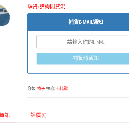
缺貨/請詢問貨況
補貨E-MAIL通知
補貨時通知
分類:
襪子
標籤:
卡比獸
資訊
評價 (0)