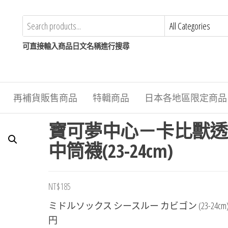
可直接輸入商品日文名稱進行搜尋
再補貨販售商品
特輯商品
日本各地區限定商品
寶可夢中心－卡比獸透
中筒襪(23-24cm)
NT$
185
ミドルソックス シースルー カビゴン (23-24cm)
円