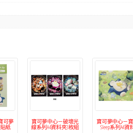
寶可夢
寶可夢中心－破壞光
寶可夢中心－
型貼紙
線系列A4資料夾3枚組
Sleep系列A4