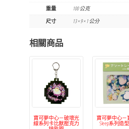
重量
100 公克
尺寸
13 × 9 × 1 公分
相關商品
寶可夢中心－破壞光
寶可夢中心－
線系列卡比獸壓克力
Sleep系列造
鑰匙圈