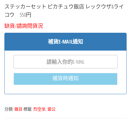
ステッカーセット ピカチュウ飯店 レックウザ&ライ
コウ 550円
缺貨/請詢問貨況
補貨E-MAIL通知
補貨時通知
分類:
雜貨
標籤:
烈空坐
,
雷公