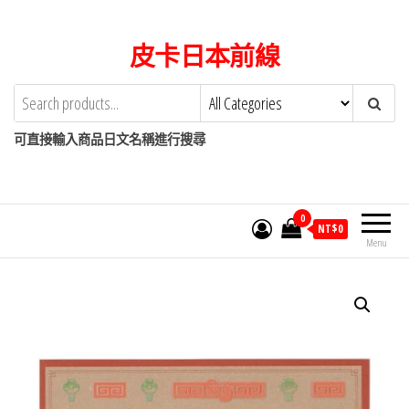
Skip
to
皮卡日本前線
the
content
可直接輸入商品日文名稱進行搜尋
0
NT$
0
Menu