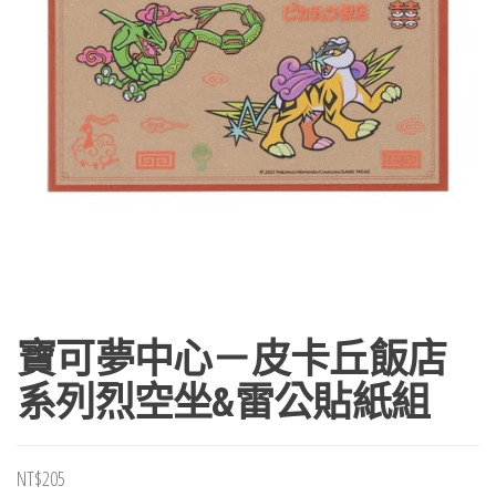
寶可夢中心－皮卡丘飯店
系列烈空坐&雷公貼紙組
NT$
205