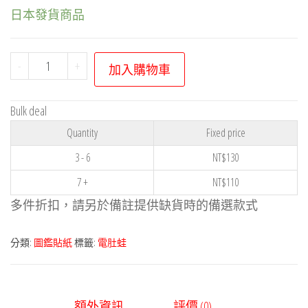
日本發貨商品
寶
-
+
加入購物車
可
夢
Bulk deal
貼
Quantity
Fixed price
紙
系
3 - 6
NT$
130
列
7 +
NT$
110
－
多件折扣，請另於備註提供缺貨時的備選款式
電
肚
分類:
圖鑑貼紙
標籤:
電肚蛙
蛙
數
量
額外資訊
評價 (0)