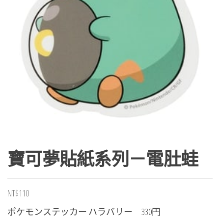
寶可夢貼紙系列－電肚蛙
NT$
110
ポケモンステッカー ハラバリー 330円