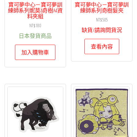
寶可夢中心－寶可夢訓
寶可夢中心－寶可夢訓
練師系列妮莫&奇樹A4資
練師系列奇樹髮夾
料夾組
NT$
505
NT$
180
缺貨/請詢問貨況
日本發貨商品
查看內容
加入購物車