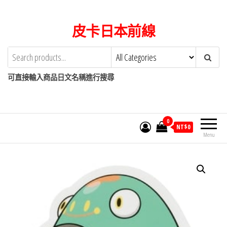
Skip
to
皮卡日本前線
the
content
可直接輸入商品日文名稱進行搜尋
0
NT$
0
Menu