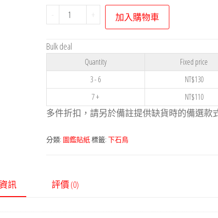
寶
-
+
加入購物車
可
夢
Bulk deal
貼
Quantity
Fixed price
紙
系
3 - 6
NT$
130
列
7 +
NT$
110
－
多件折扣，請另於備註提供缺貨時的備選款
下
石
分類:
圖鑑貼紙
標籤:
下石鳥
鳥
數
量
資訊
評價 (0)