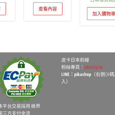
容
查看內容
加入購物
皮卡日本前線
粉絲專頁：
pikashop.tw
LINE：pikashop
（右側QR碼
入）
本平台交易採用 綠界
第三方支付金流