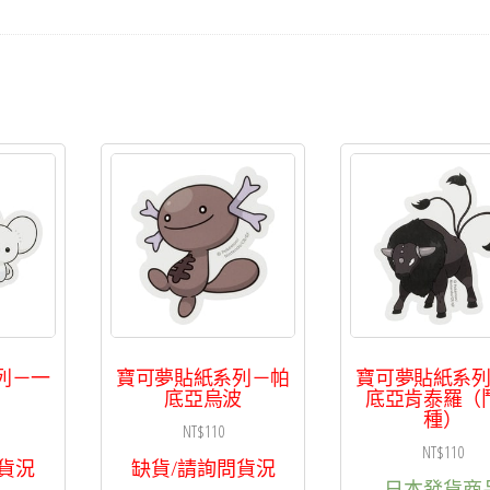
列－一
寶可夢貼紙系列－帕
寶可夢貼紙系
底亞烏波
底亞肯泰羅（
種）
NT$
110
NT$
110
貨況
缺貨/請詢問貨況
日本發貨商