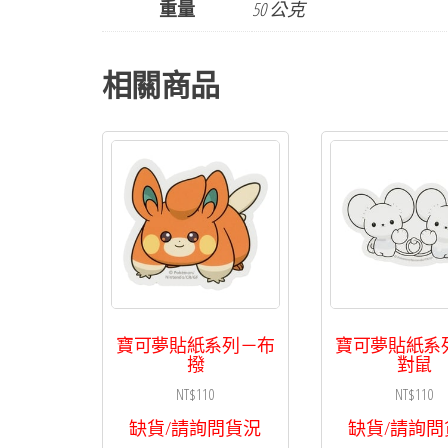
重量
50 公克
相關商品
寶可夢貼紙系列－布
寶可夢貼紙系
撥
對鼠
NT$
110
NT$
110
缺貨/請詢問貨況
缺貨/請詢問