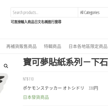
可直接輸入商品日文名稱進行搜尋
再補貨販售商品
特輯商品
日本各地區限定商品
寶可夢貼紙系列－下石
NT$
110
ポケモンステッカー オトシドリ 330円
日本發貨商品