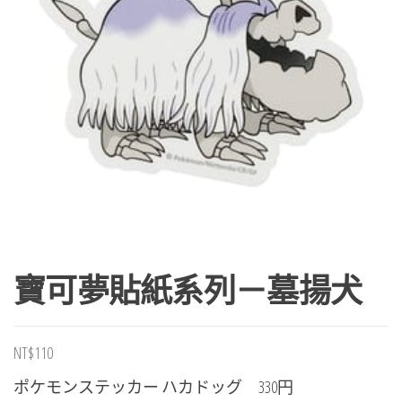
寶可夢貼紙系列－墓揚犬
NT$
110
ポケモンステッカー ハカドッグ 330円