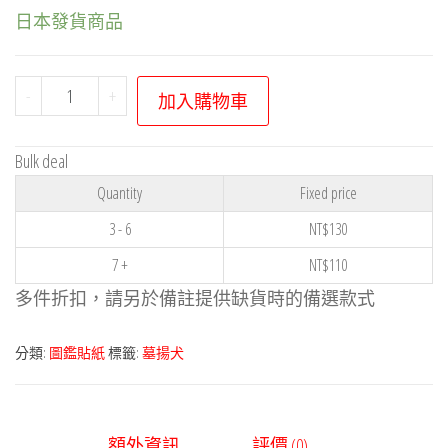
日本發貨商品
寶
-
+
加入購物車
可
夢
Bulk deal
貼
Quantity
Fixed price
紙
系
3 - 6
NT$
130
列
7 +
NT$
110
－
多件折扣，請另於備註提供缺貨時的備選款式
墓
揚
分類:
圖鑑貼紙
標籤:
墓揚犬
犬
數
量
額外資訊
評價 (0)