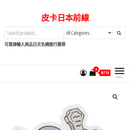
Skip
to
皮卡日本前線
the
content
可直接輸入商品日文名稱進行搜尋
0
NT$
0
Menu