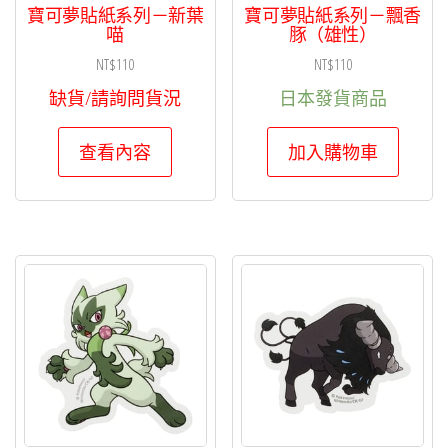
寶可夢貼紙系列－新葉
寶可夢貼紙系列－飄香
喵
豚（雄性）
NT$
110
NT$
110
缺貨/請詢問貨況
日本發貨商品
查看內容
加入購物車