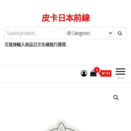
Skip
to
皮卡日本前線
the
content
可直接輸入商品日文名稱進行搜尋
0
NT$
0
Menu