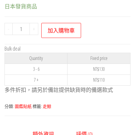
日本發貨商品
寶
-
+
加入購物車
可
夢
Bulk deal
貼
Quantity
Fixed price
紙
系
3 - 6
NT$
130
列
7 +
NT$
110
－
多件折扣，請另於備註提供缺貨時的備選款式
走
鯨
分類:
圖鑑貼紙
標籤:
走鯨
數
量
額外資訊
評價 (0)