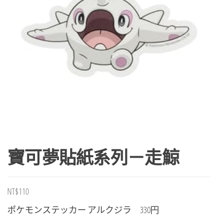
寶可夢貼紙系列－走鯨
NT$
110
ポケモンステッカー アルクジラ 330円