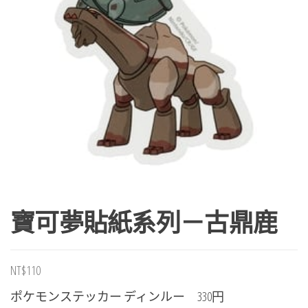
寶可夢貼紙系列－古鼎鹿
NT$
110
ポケモンステッカー ディンルー 330円