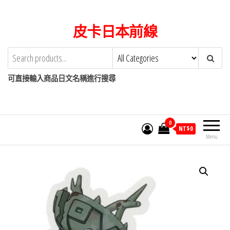
Skip
to
皮卡日本前線
the
content
可直接輸入商品日文名稱進行搜尋
0
NT$
0
Menu