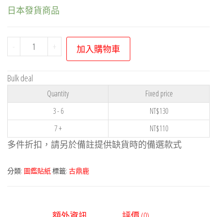
日本發貨商品
寶
-
+
加入購物車
可
夢
Bulk deal
貼
Quantity
Fixed price
紙
系
3 - 6
NT$
130
列
7 +
NT$
110
－
多件折扣，請另於備註提供缺貨時的備選款式
古
鼎
分類:
圖鑑貼紙
標籤:
古鼎鹿
鹿
數
量
額外資訊
評價 (0)