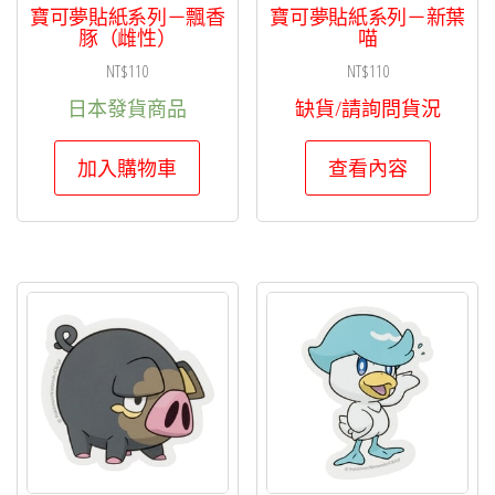
寶可夢貼紙系列－飄香
寶可夢貼紙系列－新葉
豚（雌性）
喵
NT$
110
NT$
110
日本發貨商品
缺貨/請詢問貨況
加入購物車
查看內容