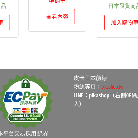
準備中
商品
日本發貨商
查看內容
車
加入購物
皮卡日本前線
粉絲專頁：
pikashop.tw
LINE：pikashop
（右側QR碼
入）
本平台交易採用 綠界