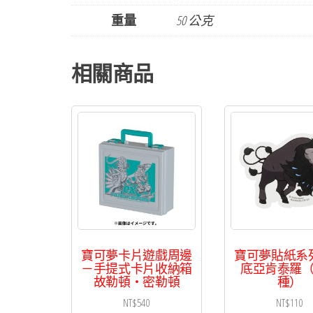
重量
50 公克
相關商品
寶可夢卡片遊戲周邊
寶可夢貼紙系
－手提式卡片收納箱
底亞肯泰羅
故勒頓・密勒頓
種）
NT$
540
NT$
110