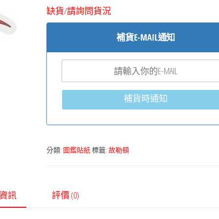
缺貨/請詢問貨況
補貨E-MAIL通知
補貨時通知
分類:
圖鑑貼紙
標籤:
故勒頓
資訊
評價 (0)