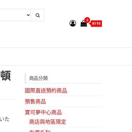
0
NT$
0
頓
商品分類
國際直送預約商品
預售商品
寶可夢中心商品
いた
商店與地區限定