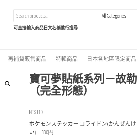
可直接輸入商品日文名稱進行搜尋
再補貨販售商品
特輯商品
日本各地區限定商品
寶可夢貼紙系列－故勒
（完全形態）
NT$
110
ポケモンステッカー コライドン(かんぜんけ
い) 330円