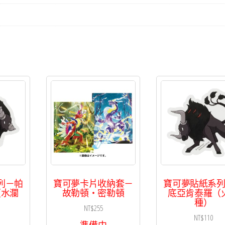
列－帕
寶可夢卡片收納套－
寶可夢貼紙系
（水瀾
故勒頓・密勒頓
底亞肯泰羅（
種）
NT$
255
NT$
110