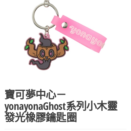
寶可夢中心－
yonayonaGhost系列小木靈
發光橡膠鑰匙圈