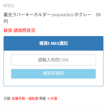
NT$
325
蓄光ラバーキーホルダー yonayonaGhost ボクレー 880
円
缺貨/請詢問貨況
補貨E-MAIL通知
補貨時通知
分類:
金屬吊飾、鑰匙圈
標籤:
小木靈