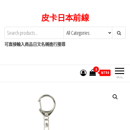
Skip
to
皮卡日本前線
the
content
可直接輸入商品日文名稱進行搜尋
0
NT$
0
Menu