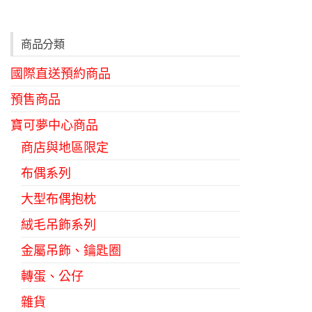
種
款
式。
商品分類
可
國際直送預約商品
在
預售商品
產
品
寶可夢中心商品
頁
商店與地區限定
面
布偶系列
選
大型布偶抱枕
擇
選
絨毛吊飾系列
項
金屬吊飾、鑰匙圈
轉蛋、公仔
雜貨