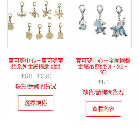
寶可夢中心－寶可夢童
寶可夢中心－全國圖鑑
話系列金屬鑰匙圈組
金屬吊飾組501・502・
503
價
NT$
215
–
NT$
1,550
NT$
200
格
缺貨/請詢問貨況
範
缺貨/請詢問貨況
此
圍：
選擇規格
NT$215
產
查看內容
到
品
NT$1,550
有
多