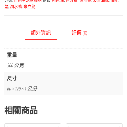
分類:
日用生活家飾品
標籤:
吃吼霸
,
巨牙鯊
,
波加曼
,
波普海豚
,
海地
鼠
,
潤水鴨
,
米立龍
額外資訊
評價 (0)
重量
500 公克
尺寸
60 × 120 × 1 公分
相關商品