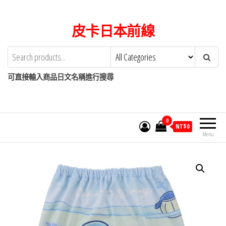
Skip
to
皮卡日本前線
the
content
可直接輸入商品日文名稱進行搜尋
0
NT$
0
Menu