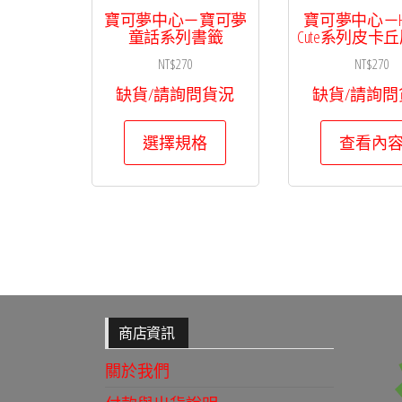
寶可夢中心－寶可夢
寶可夢中心－Hen
童話系列書籤
Cute系列皮卡
NT$
270
NT$
270
缺貨/請詢問貨況
缺貨/請詢問
此
選擇規格
查看內
產
品
有
多
種
款
式。
可
商店資訊
在
關於我們
產