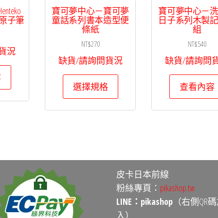
teko
寶可夢中心－寶可夢
寶可夢中心－
丘原子筆
童話系列書本造型便
日子系列木製
條紙
組
NT$
270
NT$
540
貨況
缺貨/請詢問貨況
缺貨/請詢問
容
此
選擇規格
查看內容
產
品
有
多
種
款
式。
皮卡日本前線
可
粉絲專頁：
pikashop.tw
在
LINE：pikashop
（右側QR碼
產
入）