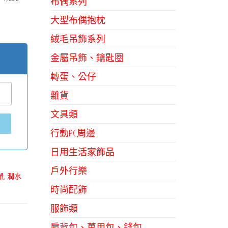
布偶系列
大型布偶抱枕
絨毛吊飾系列
金屬吊飾、鑰匙圈
轉蛋、公仔
雜貨
文具類
行動PC周邊
日用生活家飾品
戶外行樂
鼠
,
潤水
時尚配飾
服飾類
肩背包、萬用包、錢包