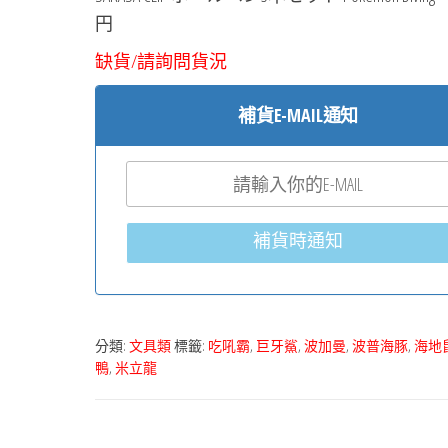
円
缺貨/請詢問貨況
補貨E-MAIL通知
補貨時通知
分類:
文具類
標籤:
吃吼霸
,
巨牙鯊
,
波加曼
,
波普海豚
,
海地
鴨
,
米立龍