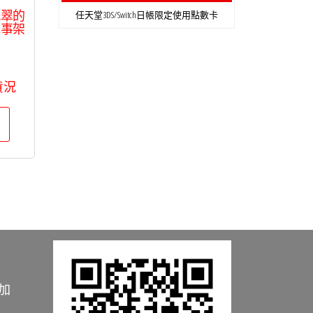
洗翠的
任天堂3DS/Switch日帳限定使用點數卡
記事架
貨況
加