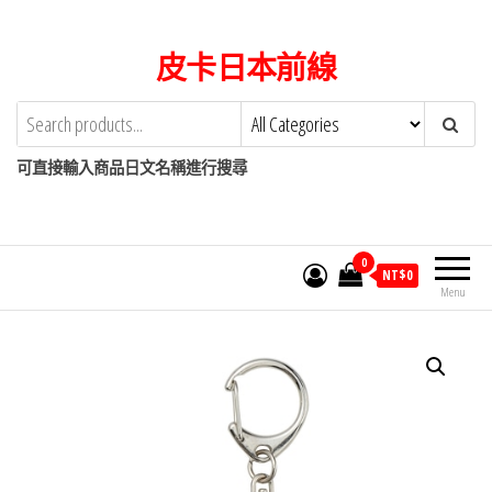
Skip
to
皮卡日本前線
the
content
可直接輸入商品日文名稱進行搜尋
0
NT$
0
Menu