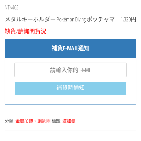
NT$
465
メタルキーホルダー Pokémon Diving ポッチャマ 1,320円
缺貨/請詢問貨況
補貨E-MAIL通知
補貨時通知
分類:
金屬吊飾、鑰匙圈
標籤:
波加曼