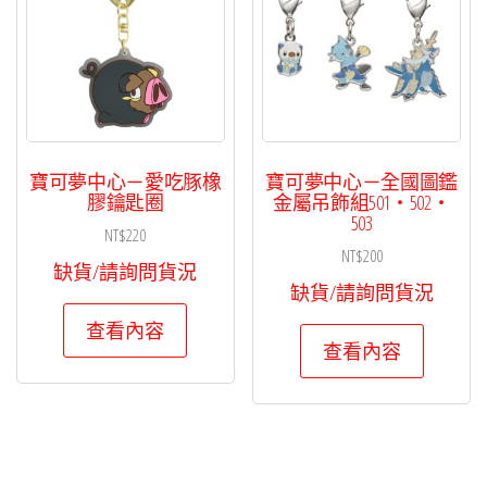
寶可夢中心－愛吃豚橡
寶可夢中心－全國圖鑑
膠鑰匙圈
金屬吊飾組501・502・
503
NT$
220
NT$
200
缺貨/請詢問貨況
缺貨/請詢問貨況
查看內容
查看內容