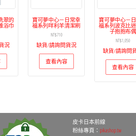
洗翠的
寶可夢中心－日常幸
寶可夢中心－
維浴巾
福系列咩利羊清潔刷
福系列波克比
子抱抱布
NT$
710
NT$
1,050
貨況
缺貨/請詢問貨況
缺貨/請詢問
容
查看內容
查看內容
皮卡日本前線
粉絲專頁：
pikashop.tw