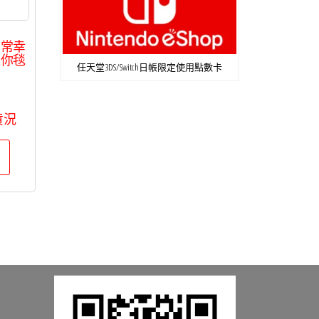
日常幸
迷你毯
任天堂3DS/Switch日帳限定使用點數卡
偶
貨況