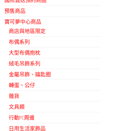
國際直送預約商品
可
在
預售商品
產
寶可夢中心商品
品
商店與地區限定
頁
布偶系列
面
選
大型布偶抱枕
擇
絨毛吊飾系列
選
金屬吊飾、鑰匙圈
項
轉蛋、公仔
雜貨
文具類
行動PC周邊
日用生活家飾品