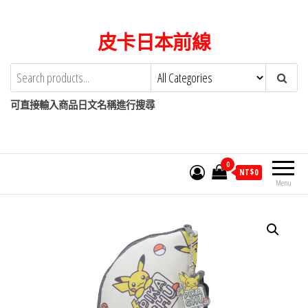
Skip
to
皮卡日本前線
the
content
可直接輸入商品日文名稱進行搜尋
0
NT$
0
Menu