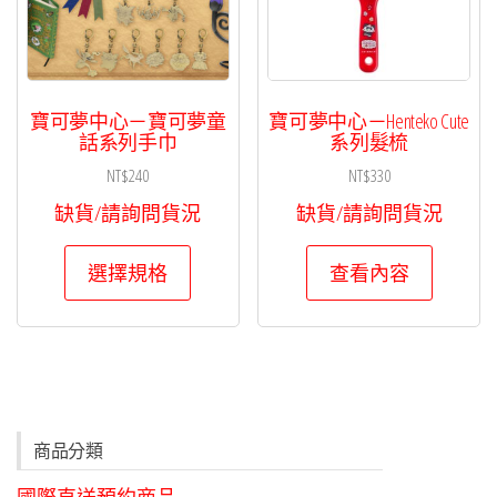
寶可夢中心－寶可夢童
寶可夢中心－Henteko Cute
話系列手巾
系列髮梳
NT$
240
NT$
330
缺貨/請詢問貨況
缺貨/請詢問貨況
此
選擇規格
查看內容
產
品
有
多
種
款
商品分類
式。