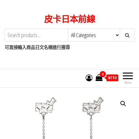
Skip
to
皮卡日本前線
the
content
可直接輸入商品日文名稱進行搜尋
0
NT$
0
Menu