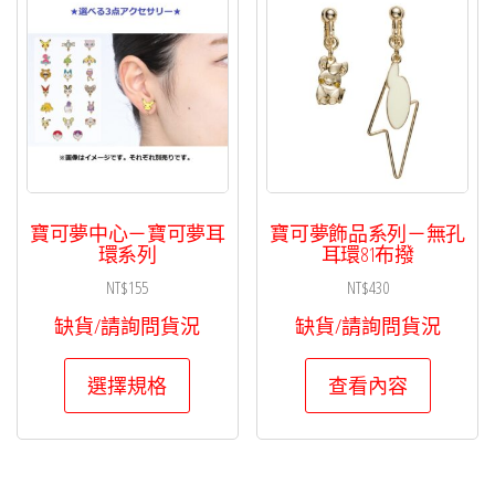
寶可夢中心－寶可夢耳
寶可夢飾品系列－無孔
環系列
耳環81布撥
NT$
155
NT$
430
缺貨/請詢問貨況
缺貨/請詢問貨況
此
選擇規格
查看內容
產
品
有
多