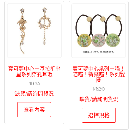
種
款
式。
可
在
產
品
頁
寶可夢中心－基拉祈串
寶可夢中心系列－喵！
面
星系列穿孔耳環
喵喵！新葉喵！系列髮
圈
選
NT$
465
NT$
240
擇
缺貨/請詢問貨況
選
缺貨/請詢問貨況
項
查看內容
此
選擇規格
產
品