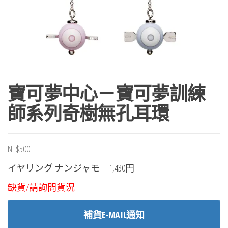
寶可夢中心－寶可夢訓練
師系列奇樹無孔耳環
NT$
500
イヤリング ナンジャモ 1,430円
缺貨/請詢問貨況
補貨E-MAIL通知