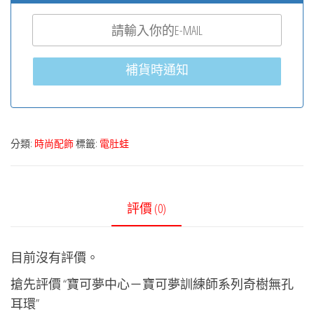
補貨時通知
分類:
時尚配飾
標籤:
電肚蛙
評價 (0)
目前沒有評價。
搶先評價 “寶可夢中心－寶可夢訓練師系列奇樹無孔
耳環”