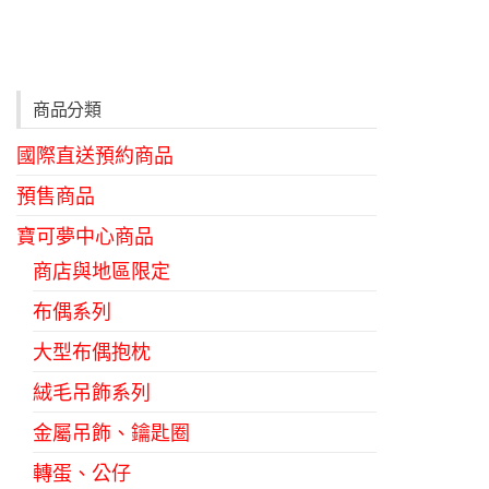
有
多
種
款
商品分類
式。
國際直送預約商品
可
在
預售商品
產
寶可夢中心商品
品
商店與地區限定
頁
布偶系列
面
選
大型布偶抱枕
擇
絨毛吊飾系列
選
金屬吊飾、鑰匙圈
項
轉蛋、公仔