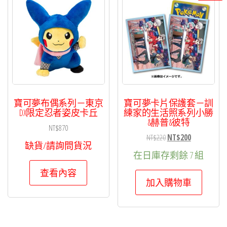
寶可夢布偶系列－東京
寶可夢卡片保護套－訓
DX限定忍者姿皮卡丘
練家的生活照系列小勝
&赫普&彼特
NT$
870
原
目
NT$
220
NT$
200
缺貨/請詢問貨況
始
前
在日庫存剩餘 7 組
價
價
查看內容
格：
格：
加入購物車
NT$220。
NT$200。