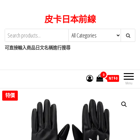
Skip
to
皮卡日本前線
the
content
可直接輸入商品日文名稱進行搜尋
0
NT$
0
Menu
特價