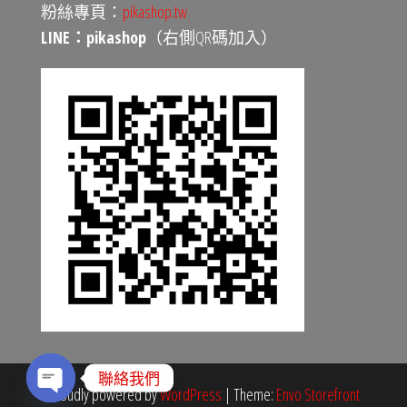
粉絲專頁：
pikashop.tw
LINE：pikashop
（右側QR碼加入）
聯絡我們
Proudly powered by
WordPress
|
Theme:
Envo Storefront