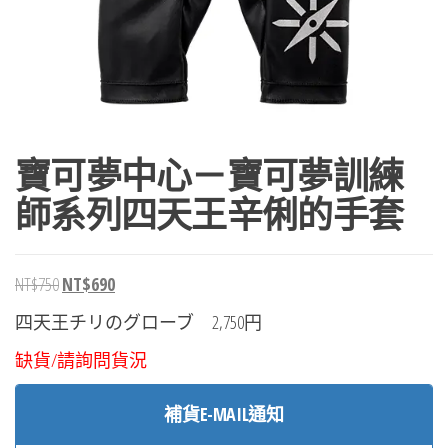
寶可夢中心－寶可夢訓練
師系列四天王辛俐的手套
原
目
NT$
750
NT$
690
始
前
四天王チリのグローブ 2,750円
價
價
缺貨/請詢問貨況
格：
格：
NT$750。
NT$690。
補貨E-MAIL通知