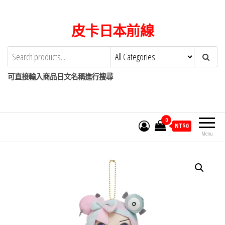
Skip
to
皮卡日本前線
the
content
可直接輸入商品日文名稱進行搜尋
0
NT$
0
Menu