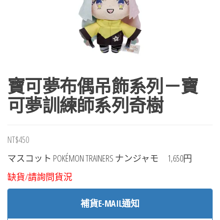
寶可夢布偶吊飾系列－寶
可夢訓練師系列奇樹
NT$
450
マスコット POKÉMON TRAINERS ナンジャモ 1,650円
缺貨/請詢問貨況
補貨E-MAIL通知