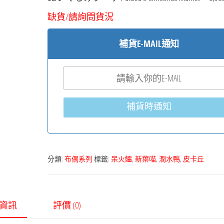
缺貨/請詢問貨況
補貨E-MAIL通知
補貨時通知
分類:
布偶系列
標籤:
呆火鱷
,
新葉喵
,
潤水鴨
,
皮卡丘
資訊
評價 (0)