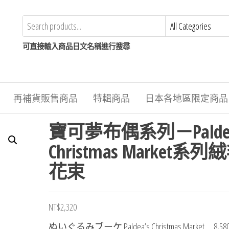
可直接輸入商品日文名稱進行搜尋
再補貨販售商品
特輯商品
日本各地區限定商品
寶可夢布偶系列－Paldea
Christmas Market系列
花束
NT$
2,320
ぬいぐるみブーケ Paldea’s Christmas Market 8,5