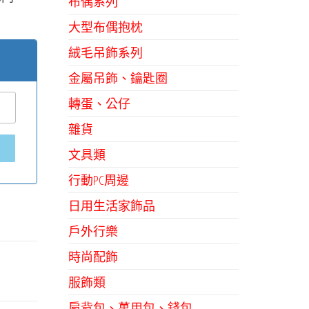
布偶系列
大型布偶抱枕
絨毛吊飾系列
金屬吊飾、鑰匙圈
轉蛋、公仔
雜貨
文具類
行動PC周邊
日用生活家飾品
戶外行樂
時尚配飾
服飾類
肩背包、萬用包、錢包