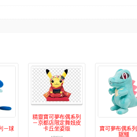
精靈寶可夢布偶系列
－京都店限定舞妓皮
列－球
寶可夢布偶系
卡丘坐姿版
鋸鱷