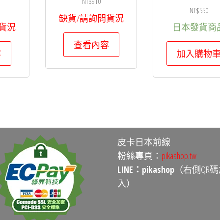
NT$
910
NT$
550
缺貨/請詢問貨況
貨況
日本發貨商
查看內容
容
加入購物
皮卡日本前線
粉絲專頁：
pikashop.tw
LINE：pikashop
（右側QR碼
入）