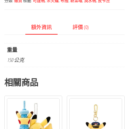
分類:
雜貨
標籤:
可達鴨
,
呆火鱷
,
布撥
,
新葉喵
,
潤水鴨
,
皮卡丘
額外資訊
評價 (0)
重量
150 公克
相關商品