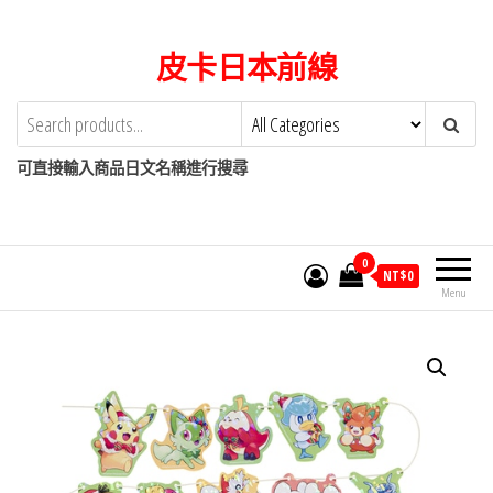
Skip
to
皮卡日本前線
the
content
可直接輸入商品日文名稱進行搜尋
0
NT$
0
Menu