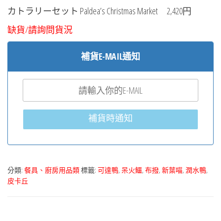
カトラリーセット Paldea’s Christmas Market 2,420円
缺貨/請詢問貨況
補貨E-MAIL通知
補貨時通知
分類:
餐具、廚房用品類
標籤:
可達鴨
,
呆火鱷
,
布撥
,
新葉喵
,
潤水鴨
,
皮卡丘