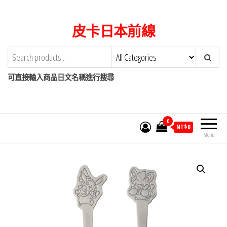
Skip
to
皮卡日本前線
the
content
可直接輸入商品日文名稱進行搜尋
0
NT$
0
Menu