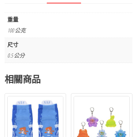
危
險
重量
系
100 公克
列
霸
尺寸
王
0.5 公分
花
中
相關商品
筒
襪
數
量