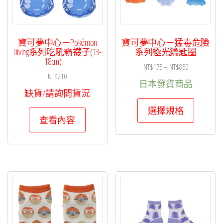
寶可夢中心－Pokémon
寶可夢中心－猛毒危險
Diving系列吃吼霸襪子(13-
系列極光鑰匙圈
18cm)
價
NT$
175
–
NT$
850
NT$
210
格
日本發貨商品
範
缺貨/請詢問貨況
此
圍：
選擇規格
NT$175
產
查看內容
到
品
NT$850
有
多
種
款
式。
可