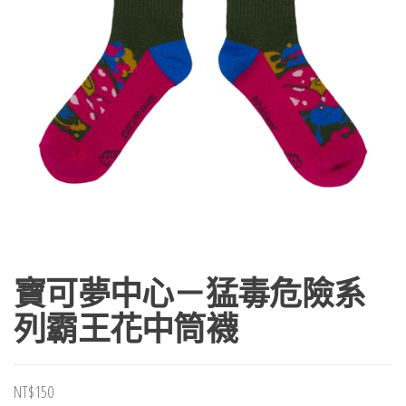
寶可夢中心－猛毒危險系
列霸王花中筒襪
NT$
150