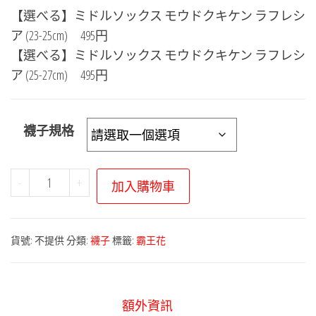
【選べる】ミドルソックス モウドクキケン ラフレシ
ア (23-25cm)
495円
【選べる】ミドルソックス モウドクキケン ラフレシ
ア (25-27cm)
495円
襪子規格
寶
-
+
加入購物車
可
夢
中
貨號:
不提供
分類:
襪子
標籤:
霸王花
心
－
猛
額外資訊
毒