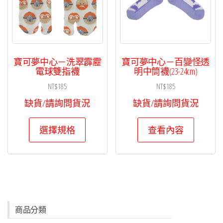
在
產
品
頁
面
寶可夢中心－洗翠霹靂
寶可夢中心－百變怪透
電球雙指襪
明中筒襪(23-24cm)
選
NT$
185
NT$
185
擇
選
缺貨/請詢問貨況
缺貨/請詢問貨況
項
此
選擇規格
查看內容
產
品
有
多
種
款
商品分類
式。