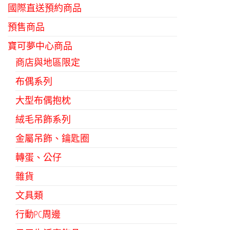
國際直送預約商品
可
在
預售商品
產
寶可夢中心商品
品
商店與地區限定
頁
布偶系列
面
選
大型布偶抱枕
擇
絨毛吊飾系列
選
金屬吊飾、鑰匙圈
項
轉蛋、公仔
雜貨
文具類
行動PC周邊