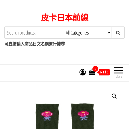
Skip
to
皮卡日本前線
the
content
可直接輸入商品日文名稱進行搜尋
0
NT$
0
Menu