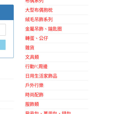
布偶系列
大型布偶抱枕
絨毛吊飾系列
金屬吊飾、鑰匙圈
轉蛋、公仔
雜貨
文具類
行動PC周邊
日用生活家飾品
戶外行樂
時尚配飾
服飾類
肩背包、萬用包、錢包