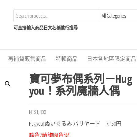
可直接輸入商品日文名稱進行搜尋
再補貨販售商品
特輯商品
日本各地區限定商品
寶可夢布偶系列－Hug
you！系列魔牆人偶
NT$
1,800
Hug you! ぬいぐるみ バリヤード
7,150円
缺貨/請詢問貨況