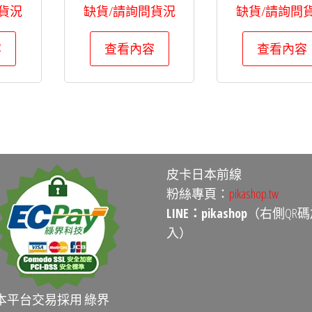
貨況
缺貨/請詢問貨況
缺貨/請詢問
容
查看內容
查看內容
皮卡日本前線
粉絲專頁：
pikashop.tw
LINE：pikashop
（右側QR碼
入）
本平台交易採用 綠界