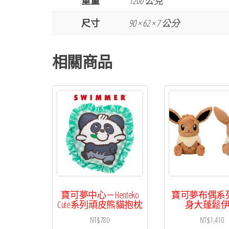
重量
1200 公克
尺寸
90 × 62 × 7 公分
相關商品
寶可夢中心－Henteko
寶可夢布偶系
Cute系列頑皮熊貓抱枕
身大蓬鬆
NT$
780
NT$
1,410