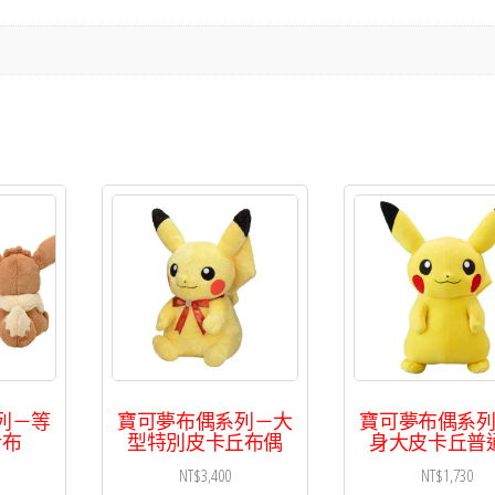
列－等
寶可夢布偶系列－大
寶可夢布偶系
伊布
型特別皮卡丘布偶
身大皮卡丘普
NT$
3,400
NT$
1,730