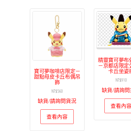
精靈寶可夢布
－京都店限定
寶可夢咖啡店限定－
卡丘坐姿
甜點母皮卡丘布偶吊
NT$
910
飾
缺貨/請詢問
NT$
560
缺貨/請詢問貨況
查看內
查看內容