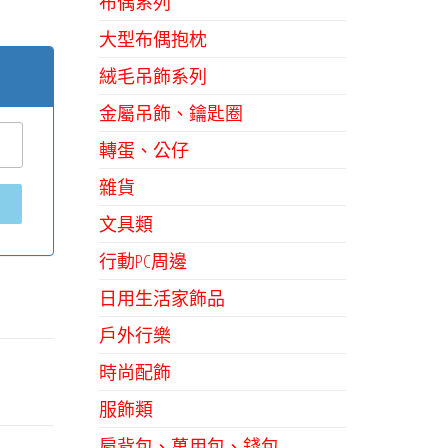
布偶系列
大型布偶抱枕
絨毛吊飾系列
金屬吊飾、鑰匙圈
轉蛋、公仔
雜貨
文具類
行動PC周邊
日用生活家飾品
戶外行樂
時尚配飾
服飾類
肩背包、萬用包、錢包