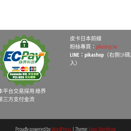
皮卡日本前線
粉絲專頁：
pikashop.tw
LINE：pikashop
（右側QR碼
入）
本平台交易採用 綠界
第三方支付金流
Proudly powered by
WordPress
|
Theme:
Envo Storefront