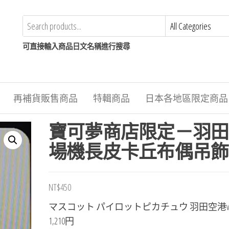
可直接輸入商品日文名稱進行搜尋
再補貨販售商品
特輯商品
日本各地區限定商品
寶可夢商店限定－羽田
場機長皮卡丘布偶吊飾
NT$
450
マスコット パイロットピカチュウ 羽田空港v
1,210円