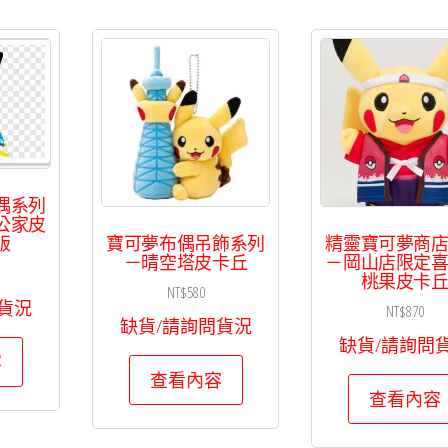
偶系列
公家皮
寶可夢布偶吊飾系列
精靈寶可夢商
版
－晴空塔皮卡丘
－岡山店限定
桃果皮卡
NT$
580
貨況
NT$
870
缺貨/請詢問貨況
缺貨/請詢問
容
查看內容
查看內容