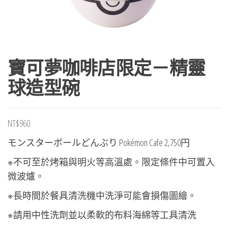
寶可夢咖啡店限定－精靈
球造型碗
NT$
960
モンスターボールどんぶり Pokémon Cafe 2,750円
※不可至於烤箱與明火等高溫處。限定條件中可置入
微波爐。
※長時間於餐具清洗機中洗淨可能會損傷圖繪。
※請用中性洗劑並以柔軟的布料海綿等工具清洗