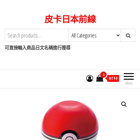
Skip
to
皮卡日本前線
the
content
可直接輸入商品日文名稱進行搜尋
0
NT$
0
Menu