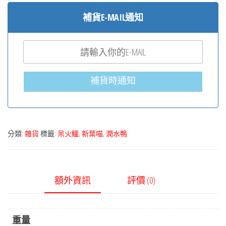
補貨E-MAIL通知
補貨時通知
分類:
雜貨
標籤:
呆火鱷
,
新葉喵
,
潤水鴨
額外資訊
評價 (0)
重量