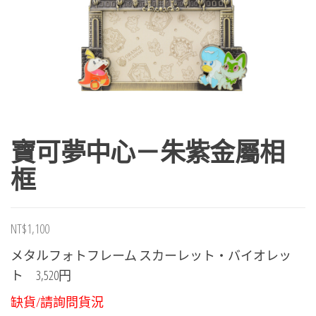
寶可夢中心－朱紫金屬相
框
NT$
1,100
メタルフォトフレーム スカーレット・バイオレッ
ト
3,520円
缺貨/請詢問貨況