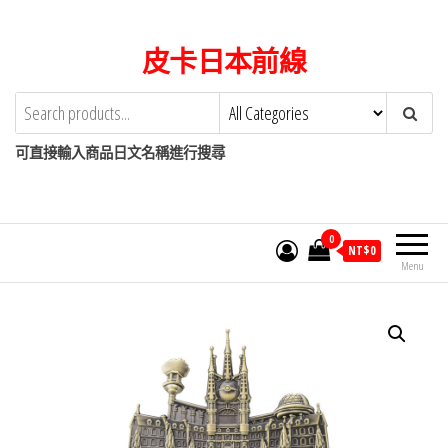
Skip
to
皮卡日本前線
the
content
可直接輸入商品日文名稱進行搜尋
0
NT$
0
Menu