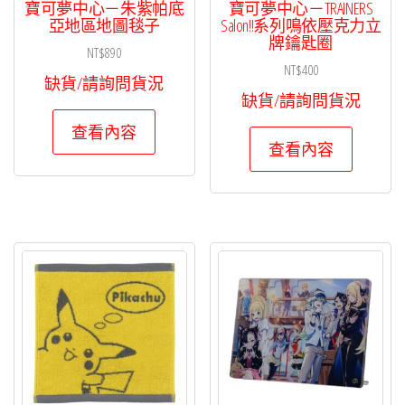
寶可夢中心－朱紫帕底
寶可夢中心－TRAINERS
亞地區地圖毯子
Salon!!系列鳴依壓克力立
牌鑰匙圈
NT$
890
NT$
400
缺貨/請詢問貨況
缺貨/請詢問貨況
查看內容
查看內容