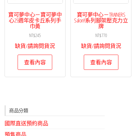
寶可夢中心－寶可夢中
寶可夢中心－TRAINERS
心25週年皮卡丘系列手
Salon!!系列腳架壓克力立
巾黃
牌
NT$
245
NT$
770
缺貨/請詢問貨況
缺貨/請詢問貨況
查看內容
查看內容
商品分類
國際直送預約商品
預售商品