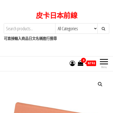
Skip
to
皮卡日本前線
the
content
可直接輸入商品日文名稱進行搜尋
0
NT$
0
Menu