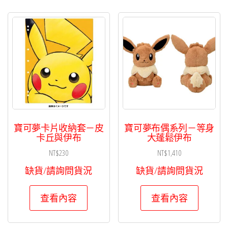
寶可夢卡片收納套－皮
寶可夢布偶系列－等身
卡丘與伊布
大蓬鬆伊布
NT$
230
NT$
1,410
缺貨/請詢問貨況
缺貨/請詢問貨況
查看內容
查看內容