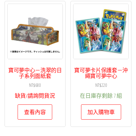
寶可夢中心－洗翠的日
寶可夢卡片保護套－沖
子系列面紙套
繩寶可夢中心
NT$
680
NT$
220
缺貨/請詢問貨況
在日庫存剩餘 7 組
查看內容
加入購物車