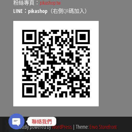
粉絲專頁：
pikashop.tw
LINE：pikashop
（右側QR碼加入）
聯絡我們
Proudly powered by
WordPress
|
Theme:
Envo Storefront