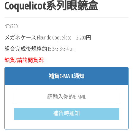
Coquelicot系列眼鏡盒
NT$
750
メガネケース Fleur de Coquelicot
2,200円
組合完成後規格約15.3×5.8×5.4:cm
缺貨/請詢問貨況
補貨E-MAIL通知
補貨時通知