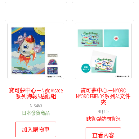
寶可夢中心－Night Arcade
寶可夢中心－NYORO
系列海報&貼紙組
NYORO FRIENDS系列A4文件
夾
NT$
460
NT$
105
日本發貨商品
缺貨/請詢問貨況
加入購物車
查看內容