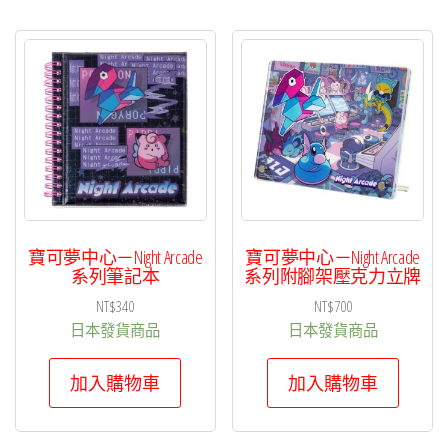
多
種
款
式。
可
在
產
品
頁
面
寶可夢中心－Night Arcade
寶可夢中心－Night Arcade
系列筆記本
系列附腳架壓克力立牌
選
NT$
340
NT$
700
擇
日本發貨商品
日本發貨商品
選
項
加入購物車
加入購物車