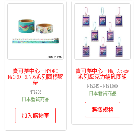
寶可夢中心－NYORO
寶可夢中心－Night Arcade
NYORO FRIENDS系列圖樣膠
系列壓克力鑰匙圈組
帶
價
NT$
245
–
NT$
1,800
NT$
205
格
日本發貨商品
日本發貨商品
範
此
圍：
選擇規格
產
加入購物車
NT$245
品
到
有
NT$1,800