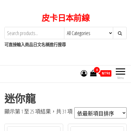
Skip
to
皮卡日本前線
the
content
可直接輸入商品日文名稱進行搜尋
0
NT$
0
Menu
迷你龍
依
顯示第 1 至 25 項結果，共 31 項
最
新